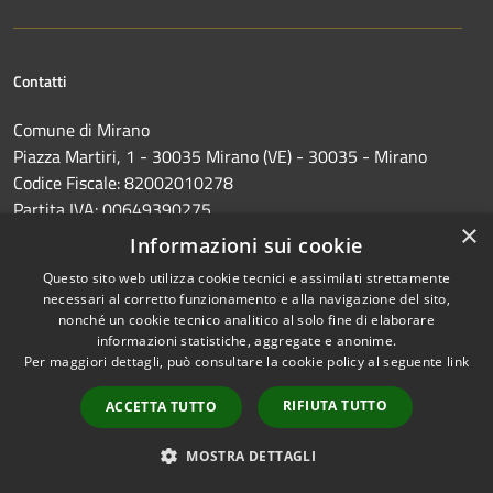
Contatti
Comune di Mirano
Piazza Martiri, 1 - 30035 Mirano (VE) - 30035 - Mirano
Codice Fiscale: 82002010278
Partita IVA: 00649390275
×
Informazioni sui cookie
PEC:
protocollo.comune.mirano.ve@pecveneto.it
Questo sito web utilizza cookie tecnici e assimilati strettamente
Centralino Unico: 0039 041 5798311
necessari al corretto funzionamento e alla navigazione del sito,
nonché un cookie tecnico analitico al solo fine di elaborare
informazioni statistiche, aggregate e anonime.
Per maggiori dettagli, può consultare la cookie policy al seguente
link
RIFIUTA TUTTO
ACCETTA TUTTO
Prenotazione appuntamento
MOSTRA DETTAGLI
Segnalazione disservizio