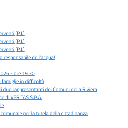
rventi (P.I.)
rventi (P.I.)
rventi (P.I.)
o responsabile dell'acqua!
2026 - ore 19.30
amiglie in difficoltà
i due rappresentanti dei Comuni della Riviera
ne di VERITAS S.P.A.
le
 comunale per la tutela della cittadinanza