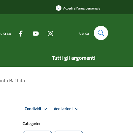
Accedi all'area personale
uici su
Cerca
Tutti gli argomenti
Santa Bakhita
Condividi
Vedi azioni
Categorie: