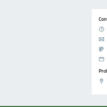
Con
Prob