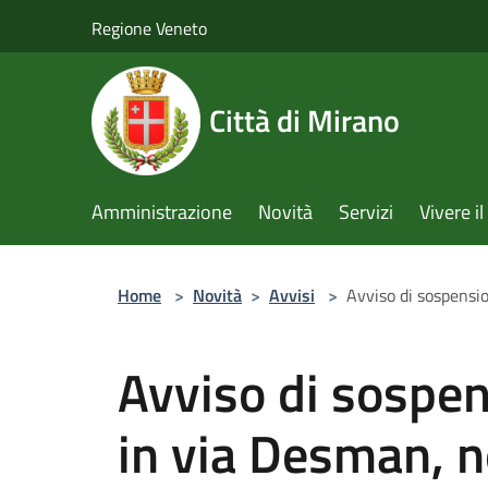
Salta al contenuto principale
Regione Veneto
Città di Mirano
Amministrazione
Novità
Servizi
Vivere 
Home
>
Novità
>
Avvisi
>
Avviso di sospensio
Avviso di sospen
in via Desman, ne