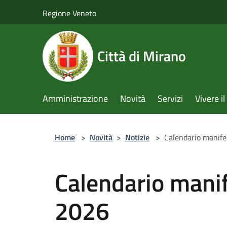
Salta al contenuto principale
Regione Veneto
Città di Mirano
Amministrazione
Novità
Servizi
Vivere 
Home
>
Novità
>
Notizie
>
Calendario manife
Calendario mani
2026