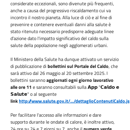
considerate eccezionali, sono divenute più frequenti,
anche a causa del progressivo riscaldamento cui va
incontro il nostro pianeta. Alla luce di ciò e al fine di
prevenire e contenere eventuali danni alla salute è
stato ritenuto necessario predisporre adeguate linee
d’azione dato l'impatto significativo del caldo sulla
salute della popolazione negli agglomerati urbani.
Il Ministero della Salute ha dunque attivato un servizio
di pubblicazione di
bollettini sul Portale del Caldo
, che
sarà attivo dal 26 maggio al 20 settembre 2025. I
bollettini saranno
aggiornati ogni giorno lavorativo
alle ore 11
e saranno consultabili sulla 𝗔𝗽𝗽 "𝗖𝗮𝗹𝗱𝗼 𝗲
𝗦𝗮𝗹𝘂𝘁𝗲" o al seguente
link
http://www.salute.gov.it/.../dettaglioContenutiCaldo.jsp
Per facilitare l'accesso alle informazioni e dare
supporto durante le ondate di calore, è inoltre attivo,
24 ore su 24 e 7 giorni su 7, anche il
numero verde