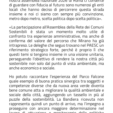
nostra assemblea nazionale 2026 di Roma ci consente
di guardare con fiducia al futuro: sono numerosi gli enti
locali che hanno deciso di percorrere questa strada
insieme e noi ci siamo con sempre più convinzione,
metro dopo metro, scelta politica dopo scelta politica».
«La partecipazione all’Assemblea della Rete dei Comuni
Sostenibili è stata un momento molto utile di
confronto tra esperienze amministrative, ma anche di
conferma del valore del percorso che Mirano ha già
intrapreso. Le deleghe che seguo trovano nel PAESC un
riferimento strategico forte, perché è proprio lì che
questi temi si tengono insieme in una visione unitaria,
perseguendo l’obiettivo di rendere la nostra città più
sostenibile non solo dal punto di vista ambientale, ma
anche economico e sociale.
Ho potuto raccontare l’esperienza del Parco Falcone
quale esempio di buona pratica sinergica tra soggetti e
competenze diverse che da nuova area verde diventa
bene comune atta a migliorare la qualità ambientale e
sociale della città, aggiungendo un tassello in più al
puzzle della sostenibilità. La Bandiera ricevuta non
rappresenta quindi un punto di arrivo, ma l’impegno a
proseguire con ancora maggiore determinazione nel
lavoro di attuazione e monitoraggio delle politiche