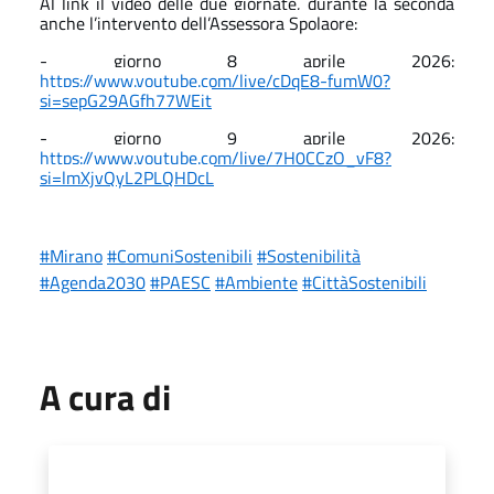
Al link il video delle due giornate, durante la seconda
anche l’intervento dell’Assessora Spolaore:
- giorno 8 aprile 2026:
https://www.youtube.com/live/cDqE8-fumW0?
si=sepG29AGfh77WEit
- giorno 9 aprile 2026:
https://www.youtube.com/live/7H0CCzO_vF8?
si=lmXjvQyL2PLQHDcL
#Mirano
#ComuniSostenibili
#Sostenibilità
#Agenda2030
#PAESC
#Ambiente
#CittàSostenibili
A cura di