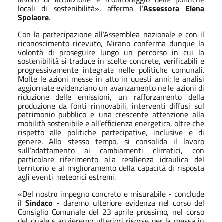
locali di sostenibilità», afferma
l’
Assessora Elena
Spolaore
.
Con la partecipazione all’Assemblea nazionale e con il
riconoscimento ricevuto, Mirano conferma dunque la
volontà di proseguire lungo un percorso in cui la
sostenibilità si traduce in scelte concrete, verificabili e
progressivamente integrate nelle politiche comunali.
Molte le azioni messe in atto in questi anni: le analisi
aggiornate evidenziano un avanzamento nelle azioni di
riduzione delle emissioni, un rafforzamento della
produzione da fonti rinnovabili, interventi diffusi sul
patrimonio pubblico e una crescente attenzione alla
mobilità sostenibile e all’efficienza energetica, oltre che
rispetto alle politiche partecipative, inclusive e di
genere. Allo stesso tempo, si consolida il lavoro
sull’adattamento ai cambiamenti climatici, con
particolare riferimento alla resilienza idraulica del
territorio e al miglioramento della capacità di risposta
agli eventi meteorici estremi.
«Del nostro impegno concreto e misurabile - conclude
il
Sindaco
- daremo ulteriore evidenza nel corso del
Consiglio Comunale del 23 aprile prossimo, nel corso
del quale stanzieremo ulteriori risorse per la messa in