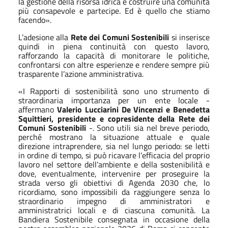
la gestione della risorsa idrica e costruire una comunità
più consapevole e partecipe. Ed è quello che stiamo
facendo».
L’adesione alla
Rete dei Comuni Sostenibili
si inserisce
quindi in piena continuità con questo lavoro,
rafforzando la capacità di monitorare le politiche,
confrontarsi con altre esperienze e rendere sempre più
trasparente l’azione amministrativa.
«I Rapporti di sostenibilità sono uno strumento di
straordinaria importanza per un ente locale -
affermano
Valerio Lucciarini De Vincenzi e Benedetta
Squittieri, presidente e copresidente della Rete dei
Comuni Sostenibili
-. Sono utili sia nel breve periodo,
perché mostrano la situazione attuale e quale
direzione intraprendere, sia nel lungo periodo: se letti
in ordine di tempo, si può ricavare l’efficacia del proprio
lavoro nel settore dell’ambiente e della sostenibilità e
dove, eventualmente, intervenire per proseguire la
strada verso gli obiettivi di Agenda 2030 che, lo
ricordiamo, sono impossibili da raggiungere senza lo
straordinario impegno di amministratori e
amministratrici locali e di ciascuna comunità. La
Bandiera Sostenibile consegnata in occasione della