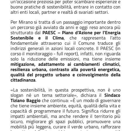
un’occasione preziosa per poter scambiare esperienze e
buone pratiche di sostenibilità, entrare in contatto con
altri enti locali, partner e realtà di svariati settori.
Per Mirano si tratta di un passaggio importante dentro
un percorso già avviato da anni e oggi reso ancora più
strutturato dal
PAESC – Piano d’Azione per l’Energia
Sostenibile e il Clima
, che rappresenta l’atto
fondamentale attraverso cui il Comune traduce gli
indirizzi generali in azioni locali concrete. Il PAESC (in
corso il monitoraggio - full report), infatti, non riguarda
solo la riduzione delle emissioni, ma tiene insieme
mitigazione, adattamento ai cambiamenti climatici,
resilienza urbana, contrasto alla povertà energetica,
qualità del progetto urbano e coinvolgimento della
cittadinanza
.
«La sostenibilità, in questa prospettiva, non è uno
slogan né un tema settoriale», dichiara il
Sindaco
Tiziano Baggio
che continua: «È un modo di governare
che tiene insieme ambiente, equità, qualità della vita e
capacità di programmare il futuro. Significa ridurre gli
impatti ambientali, ma anche rendere il territorio più
sicuro, migliorare gli spazi pubblici, promuovere una
mobilità più leggera, curare il verde urbano, rafforzare