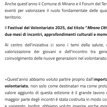
Anche quest’anno il Comune di Mirano e il Forum del Ter
eventi per valorizzare il ruolo fondamentale delle quas
territorio.
Il
Festival del Volontariato 2025, dal titolo “
Mirano Citt
due mesi di incontri, approfondimenti culturali e mome
Al centro dell’iniziativa ci sono i temi della salute, 
valorizzazione dei giovani e dell’incontro tra gene
coinvolgimento delle nuove generazioni nel volontariato
«Quest’anno abbiamo voluto partire proprio dall’i
mporta
volontariato
, non solo come destinatari ma come protago
valore aggiunto di questa edizione è il grande lavoro di
maggior parte degli incontri è stata costruita in modo c
e variegato. Inoltre, abbiamo voluto inserire anche mome