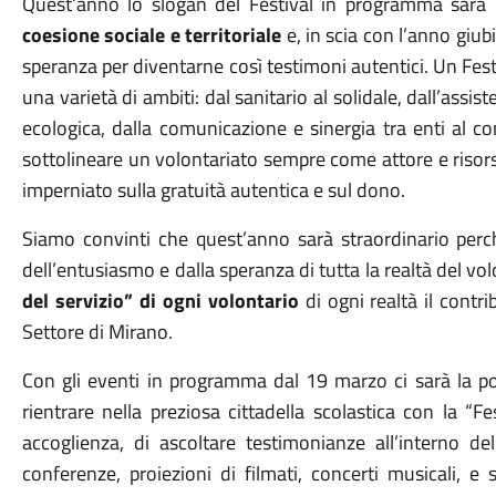
Quest’anno lo slogan del Festival in programma sarà
coesione sociale e territoriale
e, in scia con l’anno giub
speranza per diventarne così testimoni autentici. Un Fest
una varietà di ambiti: dal sanitario al solidale, dall’assis
ecologica, dalla comunicazione e sinergia tra enti al co
sottolineare un volontariato sempre come attore e risors
imperniato sulla gratuità autentica e sul dono.
Siamo convinti che quest’anno sarà straordinario perch
dell’entusiasmo e dalla speranza di tutta la realtà del vo
del servizio” di ogni volontario
di ogni realtà il contri
Settore di Mirano.
Con gli eventi in programma da
l
19 marzo ci sarà la po
rientrare nella preziosa cittadella scolastica con la “F
accoglienza, di ascoltare testimonianze all’interno del
conferenze, proiezioni di filmati, concerti musicali, 