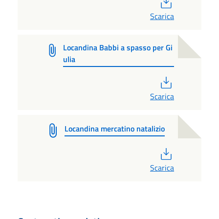
PDF
Scarica
Locandina Babbi a spasso per Gi
ulia
PDF
Scarica
Locandina mercatino natalizio
PDF
Scarica