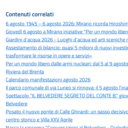
Contenuti correlati
6 agosto 1945 – 6 agosto 2026: Mirano ricorda Hiroshima
Giovedì 6 agosto a Mirano iniziative “Per un mondo libero
Giardini d'acqua 2026 - Luoghi d’acqua ed arti sceniche 
Assestamento di bilancio: quasi 5 milioni di nuovi invest
trasformare le risorse in opere e servizi»
Per un mondo libero dalle armi nucleari: dal 5 al 9 agosto
Riviera del Brenta
Calendario manifestazioni agosto 2026
Il parco comunale di via Luneo si rinnova: il 5 agosto l'i
Spettacolo “IL BELVEDERE SEGRETO DEL CONTE B.” giovedì
Belvedere
Posato il nuovo ponte di Calle Ghirardi: un passo decisivo
centro storico e Villa XXV Aprile
Nasce la rassegna "Conversazioni al Belvedere - Dialoghi d