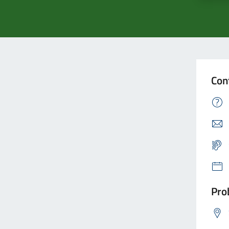
Con
Prob