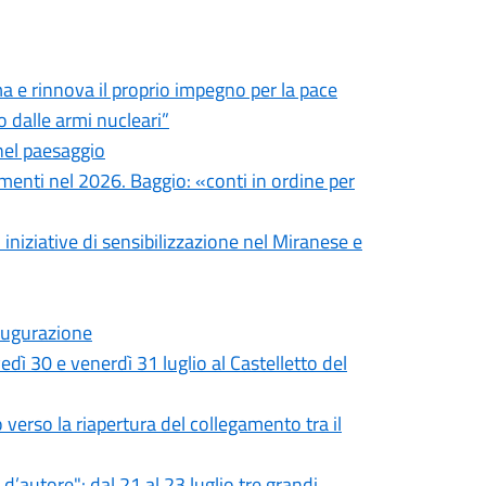
 e rinnova il proprio impegno per la pace
 dalle armi nucleari”
nel paesaggio
imenti nel 2026. Baggio: «conti in ordine per
 iniziative di sensibilizzazione nel Miranese e
naugurazione
 30 e venerdì 31 luglio al Castelletto del
 verso la riapertura del collegamento tra il
’autore": dal 21 al 23 luglio tre grandi