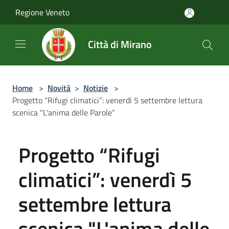
Salta al contenuto principale
Regione Veneto
Città di Mirano
Home
>
Novità
>
Notizie
>
Progetto “Rifugi climatici”: venerdì 5 settembre lettura
scenica "L'anima delle Parole”
Progetto “Rifugi
climatici”: venerdì 5
settembre lettura
scenica "L'anima delle