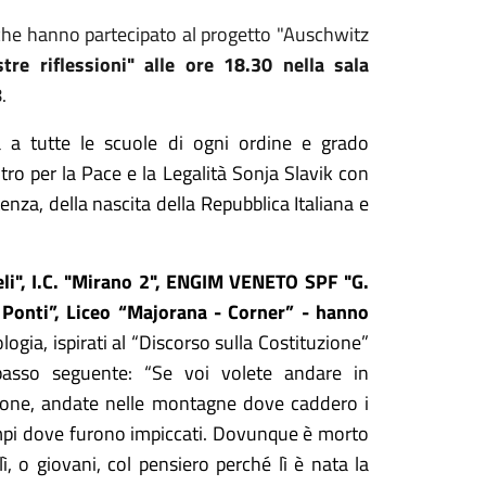
he hanno partecipato al progetto "Auschwitz
tre riflessioni" alle ore 18.30 nella sala
.
a a tutte le scuole di ogni ordine e grado
ntro per la Pace e la Legalità Sonja Slavik con
tenza, della nascita della Repubblica Italiana e
rieli", I.C. "Mirano 2", ENGIM VENETO SPF "G.
 - Ponti”, Liceo “Majorana - Corner” - hanno
logia, ispirati al “Discorso sulla Costituzione”
 passo seguente: “Se voi volete andare in
zione, andate nelle montagne dove caddero i
campi dove furono impiccati. Dovunque è morto
lì, o giovani, col pensiero perché lì è nata la