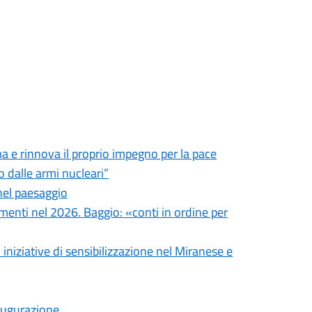
 e rinnova il proprio impegno per la pace
 dalle armi nucleari”
nel paesaggio
imenti nel 2026. Baggio: «conti in ordine per
 iniziative di sensibilizzazione nel Miranese e
naugurazione