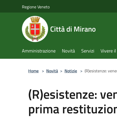
Salta al contenuto principale
Regione Veneto
Città di Mirano
Amministrazione
Novità
Servizi
Vivere 
Home
>
Novità
>
Notizie
>
(R)esistenze: vene
(R)esistenze: ve
prima restituzion