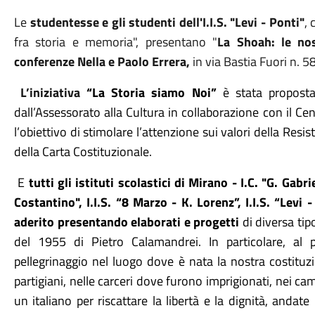
Le
studentesse e gli studenti dell'I.I.S. "Levi - Ponti"
,
c
fra storia e memoria", presentano "
La Shoah: le nos
conferenze Nella e Paolo Errera,
in via Bastia Fuori n. 58
L’iniziativa
“La Storia siamo Noi”
è stata propost
dall’Assessorato alla Cultura in collaborazione con il Ce
l’obiettivo di stimolare l’attenzione sui valori della Resis
della Carta Costituzionale.
E
tutti gli istituti scolastici di Mirano - I.C. "G. Gab
Costantino", I.I.S. “8 Marzo - K. Lorenz”, I.I.S. “Levi
aderito presentando elaborati e progetti
di diversa tipo
del 1955 di Pietro Calamandrei. In particolare, al
pellegrinaggio nel luogo dove è nata la nostra costitu
partigiani, nelle carceri dove furono imprigionati, nei 
un italiano per riscattare la libertà e la dignità, andate 