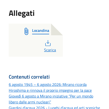
Allegati
Locandina
PDF
Scarica
Contenuti correlati
6 agosto 1945 – 6 agosto 2026: Mirano ricorda
Hiroshima e rinnova il proprio impegno per la pace
Giovedì 6 agosto a Mirano iniziative “Per un mondo
libero dalle armi nucleari”
Giardini d'acqua 2026 - Luoghi d’acqua ed arti sceniche