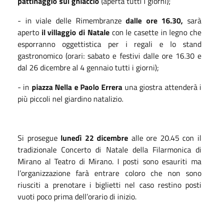
pattinaggio sul ghiaccio
(aperta tutti i giorni);
- in viale delle Rimembranze
dalle ore 16.30,
sarà
aperto
il villaggio di Natale
con le casette in legno che
esporranno oggettistica per i regali
e
lo stand
gastronomico (orari: sabato e festivi dalle ore 16.30 e
dal 26 dicembre al 4 gennaio tutti i giorni);
- in
piazza Nella e Paolo Errera
una giostra attenderà i
più piccoli nel giardino natalizio.
Si prosegue
lunedì 22 dicembre
alle ore 20.45 con il
tradizionale Concerto di Natale della Filarmonica di
Mirano al Teatro di Mirano. I posti sono esauriti ma
l’organizzazione farà entrare coloro che non sono
riusciti a prenotare i biglietti nel caso restino posti
vuoti poco prima dell’orario di inizio.