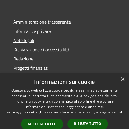
Amministrazione trasparente
Informative privacy
Note legali
Dichiarazione di accessibilità
Redazione
Progetti finanziati
×
Informazioni sui cookie
Questo sito web utilizza cookie tecnici e assimilati strettamente
necessari al corretto funzionamento e alla navigazione del sito,
RSS
Dichiarazione di
nonché un cookie tecnico analitico al solo fine di elaborare
Accessibilità
accessibilità
• Copyright ©
informazioni statistiche, aggregate e anonime.
Privacy
2021 • Comune di Mirano
Per maggiori dettagli, può consultare la cookie policy al seguente
link
Cookie
• Powered by
Mappa del sito
Municipium
•
Accesso
RIFIUTA TUTTO
ACCETTA TUTTO