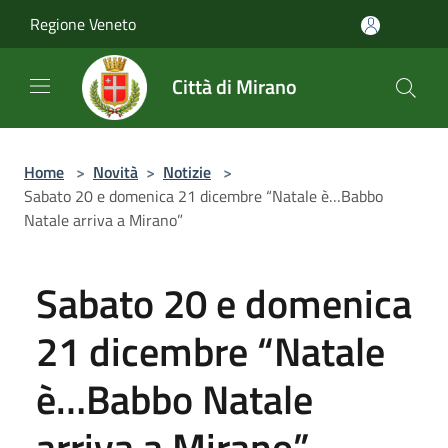
Salta al contenuto principale
Regione Veneto
Città di Mirano
Home
>
Novità
>
Notizie
>
Sabato 20 e domenica 21 dicembre “Natale è…Babbo
Natale arriva a Mirano”
Sabato 20 e domenica
21 dicembre “Natale
è…Babbo Natale
arriva a Mirano”