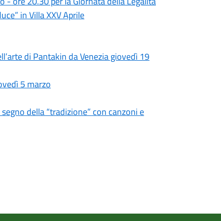
 - ore 20.30 per la Giornata della Legalità
uce” in Villa XXV Aprile
l’arte di Pantakin da Venezia giovedì 19
iovedì 5 marzo
 segno della “tradizione” con canzoni e