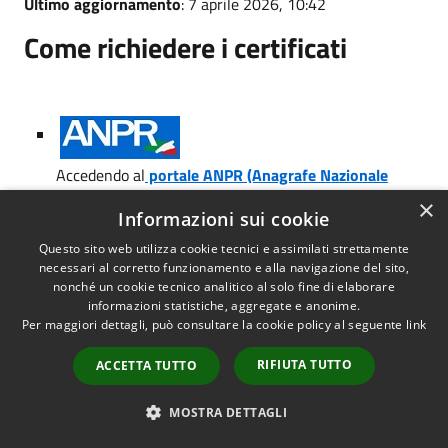
Ultimo aggiornamento
: 7 aprile 2026, 10:42
Come richiedere i certificati
Accedendo al
portale ANPR (Anagrafe Nazionale
della Popolazione Residente)
è possibile scaricare i
×
Informazioni sui cookie
certificati anagrafici online
in maniera autonoma
, per
proprio conto o per un componente della propria
Questo sito web utilizza cookie tecnici e assimilati strettamente
famiglia, senza bisogno di recarsi allo sportello.
necessari al corretto funzionamento e alla navigazione del sito,
nonché un cookie tecnico analitico al solo fine di elaborare
informazioni statistiche, aggregate e anonime.
Potranno essere scaricati, anche in forma contestuale, i
Per maggiori dettagli, può consultare la cookie policy al seguente
link
seguenti certificati:
RIFIUTA TUTTO
ACCETTA TUTTO
Anagrafico di nascita
Anagrafico di matrimonio
MOSTRA DETTAGLI
di Cittadinanza
di Esistenza in vita