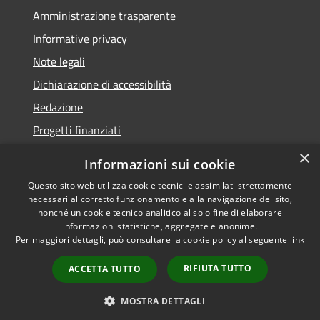
Amministrazione trasparente
Informative privacy
Note legali
Dichiarazione di accessibilità
Redazione
Progetti finanziati
×
Informazioni sui cookie
Questo sito web utilizza cookie tecnici e assimilati strettamente
necessari al corretto funzionamento e alla navigazione del sito,
RSS
Dichiarazione di
nonché un cookie tecnico analitico al solo fine di elaborare
Accessibilità
accessibilità
• Copyright ©
informazioni statistiche, aggregate e anonime.
Privacy
2021 • Comune di Mirano
Per maggiori dettagli, può consultare la cookie policy al seguente
link
Cookie
• Powered by
RIFIUTA TUTTO
Mappa del sito
Municipium
•
Accesso
ACCETTA TUTTO
redazione
MOSTRA DETTAGLI