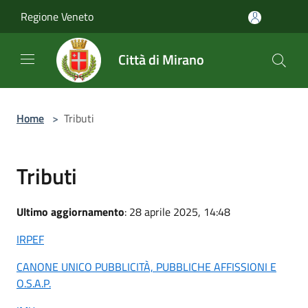
Salta al contenuto principale
Regione Veneto
Città di Mirano
Home
>
Tributi
Tributi
Ultimo aggiornamento
: 28 aprile 2025, 14:48
IRPEF
CANONE UNICO PUBBLICITÀ, PUBBLICHE AFFISSIONI E
O.S.A.P.