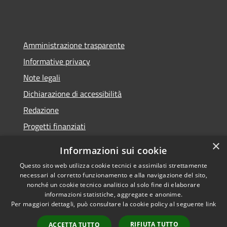
Amministrazione trasparente
Informative privacy
Note legali
Dichiarazione di accessibilità
Redazione
Progetti finanziati
×
Informazioni sui cookie
Questo sito web utilizza cookie tecnici e assimilati strettamente
necessari al corretto funzionamento e alla navigazione del sito,
RSS
Dichiarazione di
nonché un cookie tecnico analitico al solo fine di elaborare
Accessibilità
accessibilità
• Copyright ©
informazioni statistiche, aggregate e anonime.
Privacy
2021 • Comune di Mirano
Per maggiori dettagli, può consultare la cookie policy al seguente
link
Cookie
• Powered by
RIFIUTA TUTTO
Mappa del sito
Municipium
•
Accesso
ACCETTA TUTTO