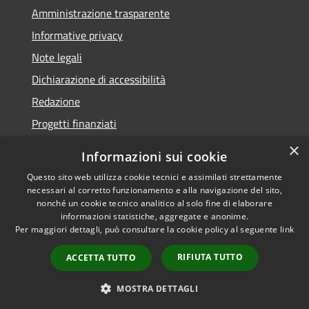
Amministrazione trasparente
Informative privacy
Note legali
Dichiarazione di accessibilità
Redazione
Progetti finanziati
×
Informazioni sui cookie
Questo sito web utilizza cookie tecnici e assimilati strettamente
necessari al corretto funzionamento e alla navigazione del sito,
RSS
Dichiarazione di
nonché un cookie tecnico analitico al solo fine di elaborare
Accessibilità
accessibilità
• Copyright ©
informazioni statistiche, aggregate e anonime.
Privacy
2021 • Comune di Mirano
Per maggiori dettagli, può consultare la cookie policy al seguente
link
Cookie
• Powered by
RIFIUTA TUTTO
Mappa del sito
Municipium
•
Accesso
ACCETTA TUTTO
redazione
MOSTRA DETTAGLI