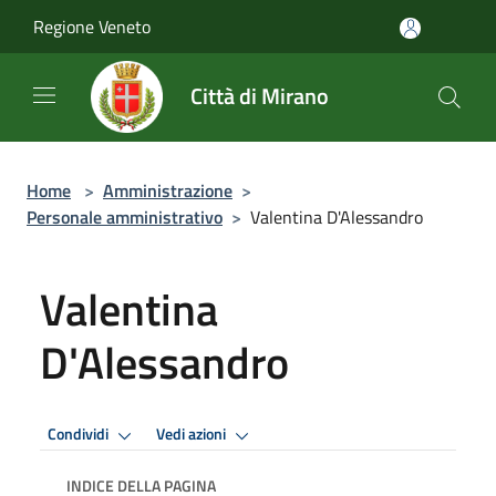
Salta al contenuto principale
Regione Veneto
Città di Mirano
Home
>
Amministrazione
>
Personale amministrativo
>
Valentina D'Alessandro
Valentina
D'Alessandro
Condividi
Vedi azioni
INDICE DELLA PAGINA