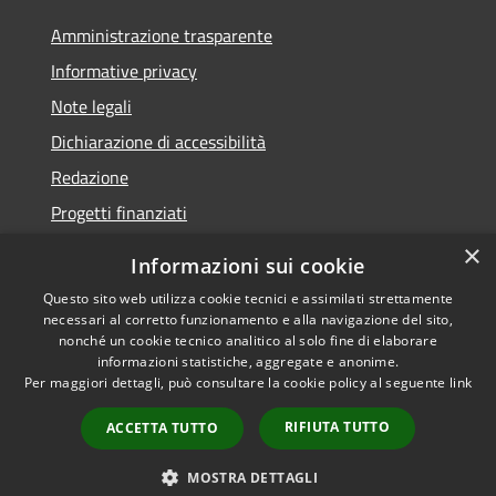
Amministrazione trasparente
Informative privacy
Note legali
Dichiarazione di accessibilità
Redazione
Progetti finanziati
×
Informazioni sui cookie
Questo sito web utilizza cookie tecnici e assimilati strettamente
necessari al corretto funzionamento e alla navigazione del sito,
RSS
Dichiarazione di
nonché un cookie tecnico analitico al solo fine di elaborare
Accessibilità
accessibilità
• Copyright ©
informazioni statistiche, aggregate e anonime.
Privacy
2021 • Comune di Mirano
Per maggiori dettagli, può consultare la cookie policy al seguente
link
Cookie
• Powered by
RIFIUTA TUTTO
Mappa del sito
Municipium
•
Accesso
ACCETTA TUTTO
redazione
MOSTRA DETTAGLI