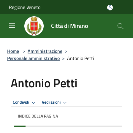
Salta al contenuto principale
Regione Veneto
Città di Mirano
Home
>
Amministrazione
>
Personale amministrativo
>
Antonio Petti
Antonio Petti
Condividi
Vedi azioni
INDICE DELLA PAGINA