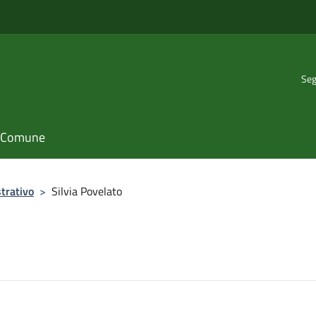
Seg
il Comune
trativo
>
Silvia Povelato