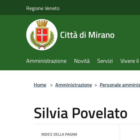
Salta al contenuto principale
Regione Veneto
Città di Mirano
Amministrazione
Novità
Servizi
Vivere 
Home
>
Amministrazione
>
Personale amminis
Silvia Povelato
INDICE DELLA PAGINA