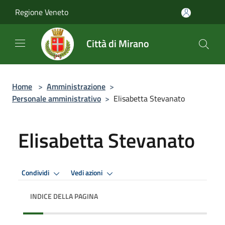
Salta al contenuto principale
Regione Veneto
Città di Mirano
Home
>
Amministrazione
>
Personale amministrativo
>
Elisabetta Stevanato
Elisabetta Stevanato
Condividi
Vedi azioni
INDICE DELLA PAGINA