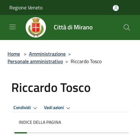
Salta al contenuto principale
Regione Veneto
Città di Mirano
Home
>
Amministrazione
>
Personale amministrativo
>
Riccardo Tosco
Riccardo Tosco
Condividi
Vedi azioni
INDICE DELLA PAGINA