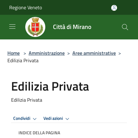
Salta al contenuto principale
Regione Veneto
Città di Mirano
Home
>
Amministrazione
>
Aree amministrative
>
Edilizia Privata
Edilizia Privata
Edilizia Privata
Condividi
Vedi azioni
INDICE DELLA PAGINA