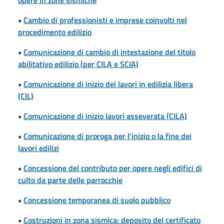
•
Cambio di professionisti e imprese coinvolti nel
procedimento edilizio
•
Comunicazione di cambio di intestazione del titolo
abilitativo edilizio (per CILA e SCIA)
•
Comunicazione di inizio dei lavori in edilizia libera
(CIL)
•
Comunicazione di inizio lavori asseverata (CILA)
•
Comunicazione di proroga per l'inizio o la fine dei
lavori edilizi
•
Concessione del contributo per opere negli edifici di
culto da parte delle parrocchie
•
Concessione temporanea di suolo pubblico
•
Costruzioni in zona sismica: deposito del certificato