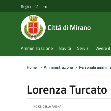
Salta al contenuto principale
Regione Veneto
Città di Mirano
Amministrazione
Novità
Servizi
Vivere 
Home
>
Amministrazione
>
Personale amminis
Lorenza Turcato
INDICE DELLA PAGINA