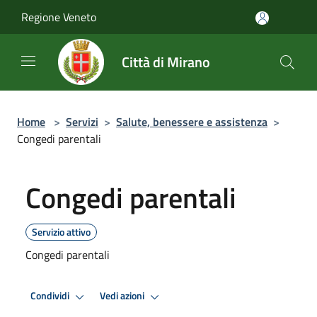
Salta al contenuto principale
Regione Veneto
Città di Mirano
Home
>
Servizi
>
Salute, benessere e assistenza
>
Congedi parentali
Congedi parentali
Servizio attivo
Congedi parentali
Condividi
Vedi azioni