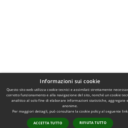
Informazioni sui cookie
Questo sito web utilizza cookie tecnici e assimilati strettamente necessar
corretto funzionamento e alla navigazione del sito, nonché un cookie tec
analitico al solo fine di elaborare informazioni statistiche, aggregate 
anonime.
Per maggiori dettagli, può consultare la cookie policy al seguente
link
RIFIUTA TUTTO
ACCETTA TUTTO