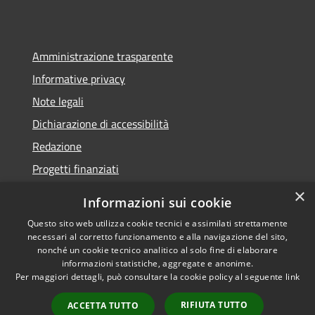
Amministrazione trasparente
Informative privacy
Note legali
Dichiarazione di accessibilità
Redazione
Progetti finanziati
×
Informazioni sui cookie
Questo sito web utilizza cookie tecnici e assimilati strettamente
necessari al corretto funzionamento e alla navigazione del sito,
RSS
Dichiarazione di
nonché un cookie tecnico analitico al solo fine di elaborare
Accessibilità
accessibilità
• Copyright ©
informazioni statistiche, aggregate e anonime.
Privacy
2021 • Comune di Mirano
Per maggiori dettagli, può consultare la cookie policy al seguente
link
Cookie
• Powered by
RIFIUTA TUTTO
Mappa del sito
Municipium
•
Accesso
ACCETTA TUTTO