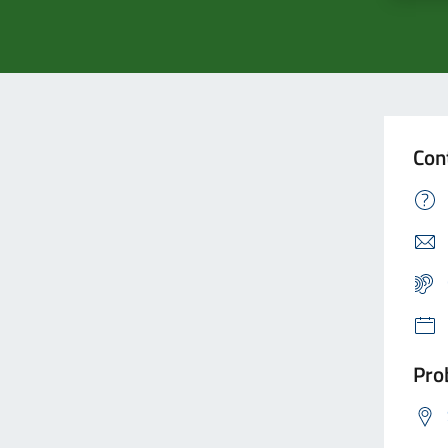
Con
Prob