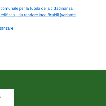
 comunale per la tutela della cittadinanza
edificabili da rendere inedificabili (variante
 zanzare
?