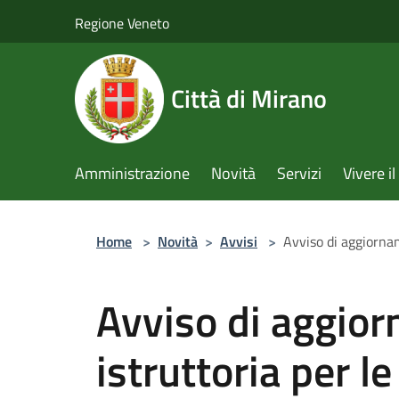
Salta al contenuto principale
Regione Veneto
Città di Mirano
Amministrazione
Novità
Servizi
Vivere 
Home
>
Novità
>
Avvisi
>
Avviso di aggiornam
Avviso di aggiorn
istruttoria per l