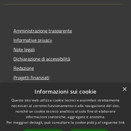
Amministrazione trasparente
Informative privacy
Note legali
Dichiarazione di accessibilità
Redazione
Progetti finanziati
×
Informazioni sui cookie
Questo sito web utilizza cookie tecnici e assimilati strettamente
necessari al corretto funzionamento e alla navigazione del sito,
RSS
Dichiarazione di
nonché un cookie tecnico analitico al solo fine di elaborare
Accessibilità
accessibilità
• Copyright ©
informazioni statistiche, aggregate e anonime.
Privacy
2021 • Comune di Mirano
Per maggiori dettagli, può consultare la cookie policy al seguente
link
Cookie
• Powered by