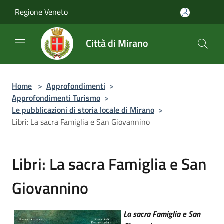
Salta al contenuto principale
Regione Veneto
Città di Mirano
Home
>
Approfondimenti
>
Approfondimenti Turismo
>
Le pubblicazioni di storia locale di Mirano
>
Libri: La sacra Famiglia e San Giovannino
Libri: La sacra Famiglia e San
Giovannino
La sacra Famiglia e San