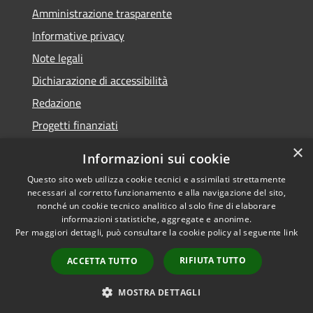
Amministrazione trasparente
Informative privacy
Note legali
Dichiarazione di accessibilità
Redazione
Progetti finanziati
×
Informazioni sui cookie
Questo sito web utilizza cookie tecnici e assimilati strettamente
necessari al corretto funzionamento e alla navigazione del sito,
RSS
Dichiarazione di
nonché un cookie tecnico analitico al solo fine di elaborare
Accessibilità
accessibilità
• Copyright ©
informazioni statistiche, aggregate e anonime.
Privacy
2021 • Comune di Mirano
Per maggiori dettagli, può consultare la cookie policy al seguente
link
Cookie
• Powered by
RIFIUTA TUTTO
Mappa del sito
Municipium
•
Accesso
ACCETTA TUTTO
redazione
MOSTRA DETTAGLI