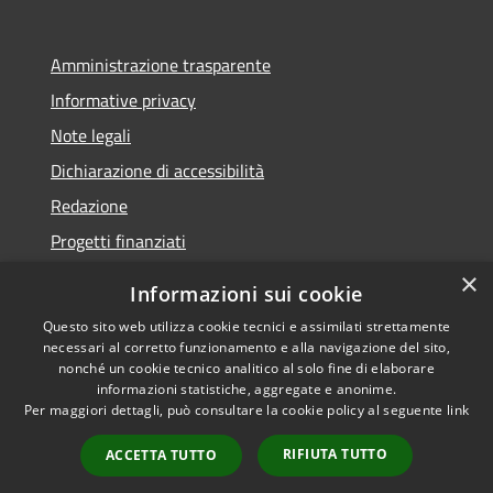
Amministrazione trasparente
Informative privacy
Note legali
Dichiarazione di accessibilità
Redazione
Progetti finanziati
×
Informazioni sui cookie
Questo sito web utilizza cookie tecnici e assimilati strettamente
necessari al corretto funzionamento e alla navigazione del sito,
RSS
Dichiarazione di
nonché un cookie tecnico analitico al solo fine di elaborare
Accessibilità
accessibilità
• Copyright ©
informazioni statistiche, aggregate e anonime.
Privacy
2021 • Comune di Mirano
Per maggiori dettagli, può consultare la cookie policy al seguente
link
Cookie
• Powered by
RIFIUTA TUTTO
Mappa del sito
Municipium
•
Accesso
ACCETTA TUTTO
redazione